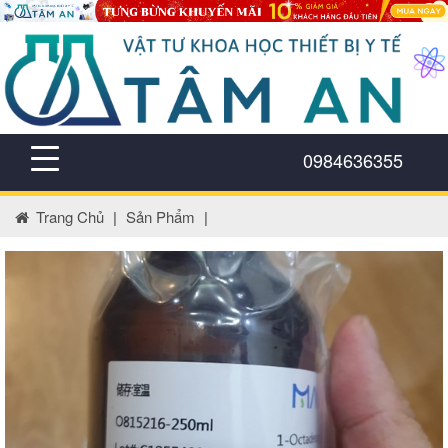
0984636355
Trang Chủ
|
Sản Phẩm
|