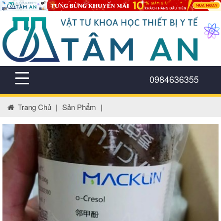
0984636355
Trang Chủ
|
Sản Phẩm
|