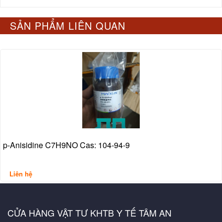
SẢN PHẨM LIÊN QUAN
p-Anisidine C7H9NO Cas: 104-94-9
Liên hệ
CỬA HÀNG VẬT TƯ KHTB Y TẾ TÂM AN