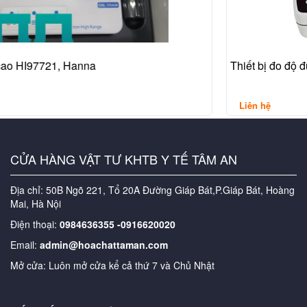
Thiết bị đo độ đục
Liên hệ
CỬA HÀNG VẬT TƯ KHTB Y TẾ TÂM AN
Địa chỉ: 50B Ngõ 221, Tổ 20A Đường Giáp Bát,P.Giáp Bát, Hoàng
Mai, Hà Nội
Điện thoại:
0984636355 -0916620020
Email:
admin@hoachattaman.com
Mở cửa: Luôn mở cửa kể cả thứ 7 và Chủ Nhật