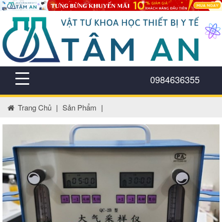
0984636355
Trang Chủ
|
Sản Phẩm
|