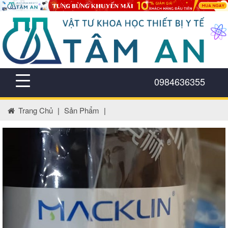
0984636355
Trang Chủ
|
Sản Phẩm
|