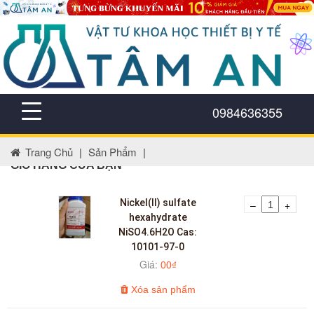
0984636355
Trang Chủ
|
Sản Phẩm
|
GIỎ HÀNG CỦA BẠN
Nickel(II) sulfate
–
+
hexahydrate
NiSO4.6H2O Cas:
10101-97-0
Giá:
00₫
Xóa sản phẩm