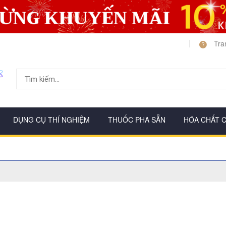
Tra
DỤNG CỤ THÍ NGHIỆM
THUỐC PHA SẴN
HÓA CHẤT 