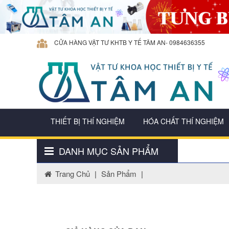
CỬA HÀNG VẬT TƯ KHTB Y TẾ TÂM AN- 0984636355
THIẾT BỊ THÍ NGHIỆM
HÓA CHẤT THÍ NGHIỆM
DANH MỤC SẢN PHẨM
Trang Chủ
|
Sản Phẩm
|
THIẾT BỊ THÍ NGHIỆM
HÓA CHẤT THÍ NGHIỆM