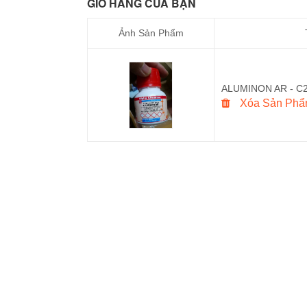
GIỎ HÀNG CỦA BẠN
DỤNG CỤ THÍ NGHIỆM
Ảnh Sản Phẩm
THUỐC PHA SẴN
ALUMINON AR - C2
Xóa Sản Ph
HÓA CHẤT CÔNG NGHIỆP