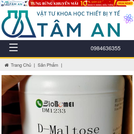
0984636355
Trang Chủ
|
Sản Phẩm
|